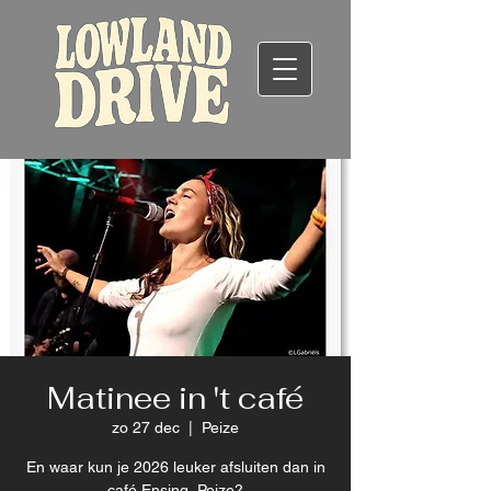
Matinee in 't café
zo 27 dec
  |  
Peize
En waar kun je 2026 leuker afsluiten dan in
café Ensing, Peize?