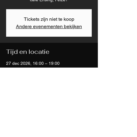
Tickets zijn niet te koop
Andere evenementen bekijken
Tijd en locatie
27 dec 2026, 16:00 – 19:00
Peize, Hoofdstraat 52, 9321 CG Peize,
Nederland
Deel dit evenement